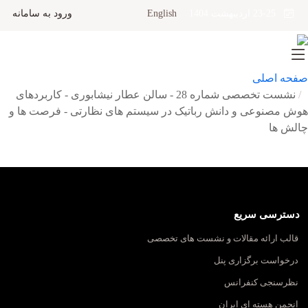
English
ورود به سامانه
23-25 اردیبهشت 1404
صفحه اصلی
نشست تخصصی شماره 28 - سالن عطار نیشابوری - کاربردهای
هوش مصنوعی و دانش رباتیک در سیستم های نظارتی - فرصت ها و
چالش ها
دسترسی سریع
قالب ارائه مقالات و نشست های تخصصی
درخواست برگزاری پنل
نظرسنجی کنفرانس
انجمن هسته ای ایران