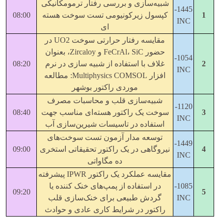
شبیه‌سازی و بررسی رفتار ترمومکانیکی
1445-
1
کپسول زیرکونیومی تست سوخت هسته
08:00
INC
ای
مقایسه رفتار حرارتی سوخت UO2 در
حضور FeCrAl، SiC و Zircaloy، بعنوان
1054-
2
غلاف با استفاده از شبیه سازی در نرم
08:20
INC
افزار Multiphysics COMSOL: مطالعه
موردی راکتور بوشهر
شبیه‌سازی قلب و محاسبات مصرف
1120-
3
سوخت یک راکتور هسته‌ای مناسب جهت
08:40
INC
استفاده در تاسیسات شیرین‌سازی آب
توسعه مدار آزمون تست سوخت‌های
1449-
4
نیروگاهی در یک راکتور تحقیقاتی استخری
09:00
INC
ده مگاواتی
مقایسه عملکرد یک راکتور IPWR پیشرفته
1085-
در استفاده از پمپ‌های خنک کننده یا
09:20
5
INC
گردش طبیعی برای خنک‌سازی قلب
راکتور در شرایط کاری عادی و حوادث