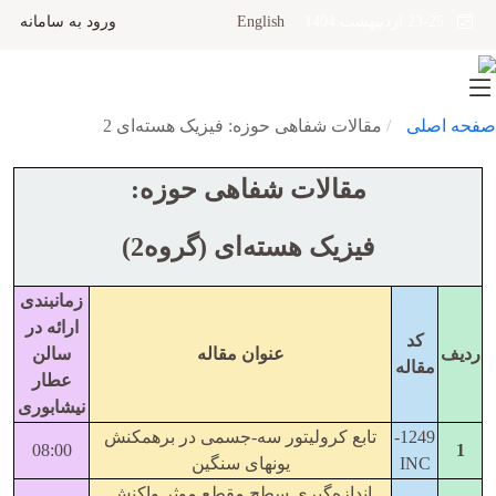
English
ورود به سامانه
23-25 اردیبهشت 1404
صفحه اصلی
مقالات شفاهی حوزه: فیزیک هسته‌ای 2
مقالات شفاهی حوزه:
فیزیک هسته‌ای (گروه2)
زمانبندی
ارائه در
کد
ردیف
عنوان مقاله
سالن
مقاله
عطار
نیشابوری
1249-
تابع کرولیتور سه-جسمی در برهمکنش
08:00
1
INC
یونهای سنگین
اندازه‌گیری سطح مقطع موثر واکنش