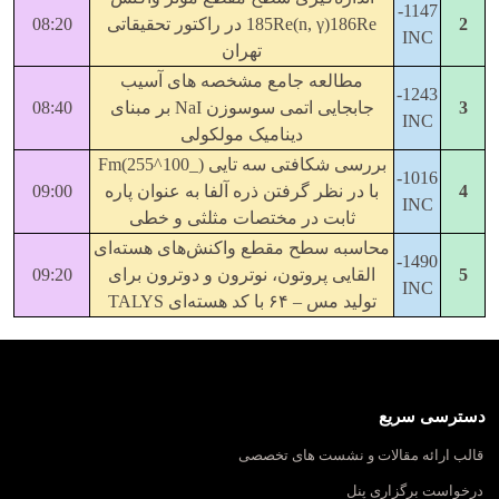
1147-
2
185Re(n, γ)186Re در راکتور تحقیقاتی
08:20
INC
تهران
مطالعه جامع مشخصه های آسیب
1243-
3
جابجایی اتمی سوسوزن‌ NaI بر مبنای
08:40
INC
دینامیک مولکولی
بررسی شکافتی سه تایی (_100^255)Fm
1016-
4
با در نظر گرفتن ذره آلفا به عنوان پاره
09:00
INC
ثابت در مختصات مثلثی و خطی
محاسبه سطح مقطع واکنش‌های هسته‌ای
1490-
5
القایی پروتون، نوترون و دوترون برای
09:20
INC
تولید مس – ۶۴ با کد هسته‌ای TALYS
دسترسی سریع
قالب ارائه مقالات و نشست های تخصصی
درخواست برگزاری پنل